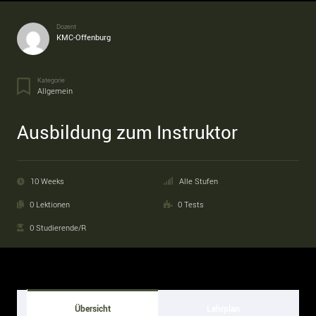
Dozent
KMC-Offenburg
Kategorie
Allgemein
Ausbildung zum Instruktor
10 Weeks
Alle Stufen
0 Lektionen
0 Tests
0 Studierende/r
Übersicht
Lehrplan