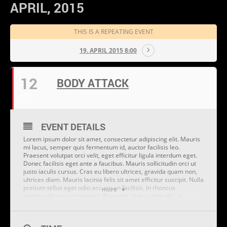
APRIL, 2015
THIS IS A REPEATING EVENT
19. APRIL 2015 8:00
12
BODY ATTACK
APR
EVENT DETAILS
Lorem ipsum dolor sit amet, consectetur adipiscing elit. Mauris
mi lacus, semper quis fermentum id, auctor facilisis leo.
Praesent volutpat orci velit, eget efficitur ligula interdum eget.
Donec facilisis eget ante a faucibus. Mauris sollicitudin orci ut
justo iaculis cursus. Cras eu libero ultrices, gravida quam non,
ultrices diam. Mauris lacinia felis sit amet efficitur suscipit. Nulla
pretium tellus eget odio accumsan facilisis. In rhoncus
more
malesuada urna ut semper. Praesent vitae auctor elit, at
interdum leo. Cras ultricies ullamcorper lacus, vitae malesuada
nibh euismod eu. Sed sit amet quam eu augue aliquet efficitur.
Sed sit amet rutrum dolor.