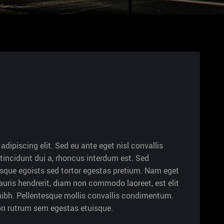
dipiscing elit. Sed eu ante eget nisl convallis
tincidunt dui a, rhoncus interdum est. Sed
esque egoists sed tortor egestas pretium. Nam eget
uris hendrerit, diam non commodo laoreet, est elit
d nibh. Pellentesque mollis convallis condimentum.
non rutrum sem egestas etuisque.