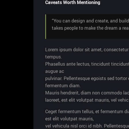
Caveats Worth Mentioning
“You can design and create, and build
takes people to make the dream a reali
Lorem ipsum dolor sit amet, consectetur a
tempus.
Phasellus ante lectus, tincidunt tincidun
augue ac
pulvinar. Pellentesque egoists sed torto
fermentum diam.
Mauris hendrerit, diam non commodo lao
laoreet, est elit volutpat mauris, vel vehic
Ceget fermentum tellus, et fermentum d
est elit volutpat mauris,
vel vehicula nisl orci id nibh. Pellentes