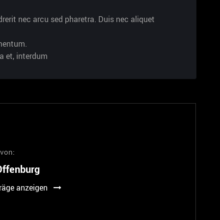
erit nec arcu sed pharetra. Duis nec aliquet
rmentum.
 et, interdum
 von:
ffenburg
träge anzeigen