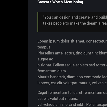
Caveats Worth Mentioning
“You can design and create, and build
takes people to make the dream a reali
Lorem ipsum dolor sit amet, consectetur a
tempus.
Phasellus ante lectus, tincidunt tincidun
augue ac
pulvinar. Pellentesque egoists sed torto
fermentum diam.
Mauris hendrerit, diam non commodo lao
laoreet, est elit volutpat mauris, vel vehic
Ceget fermentum tellus, et fermentum d
est elit volutpat mauris,
vel vehicula nisl orci id nibh. Pellentes