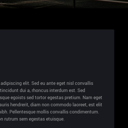
dipiscing elit. Sed eu ante eget nisl convallis
tincidunt dui a, rhoncus interdum est. Sed
esque egoists sed tortor egestas pretium. Nam eget
uris hendrerit, diam non commodo laoreet, est elit
d nibh. Pellentesque mollis convallis condimentum.
non rutrum sem egestas etuisque.