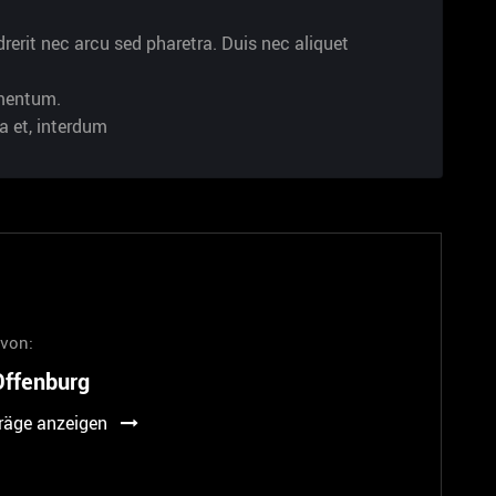
erit nec arcu sed pharetra. Duis nec aliquet
rmentum.
 et, interdum
 von:
ffenburg
träge anzeigen