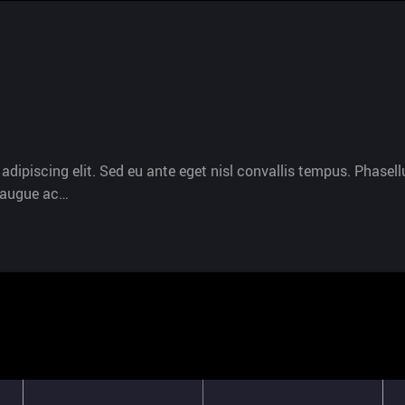
dipiscing elit. Sed eu ante eget nisl convallis tempus. Phasellu
s augue ac…